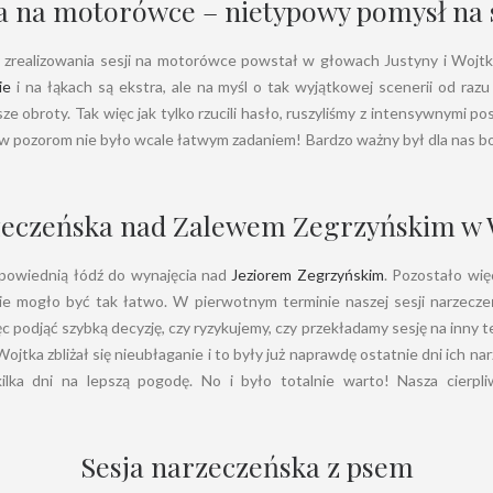
a na motorówce – nietypowy pomysł na 
ł zrealizowania sesji na motorówce powstał w głowach Justyny i Wojtk
ie
i na łąkach są ekstra, ale na myśl o tak wyjątkowej scenerii od razu 
e obroty. Tak więc jak tylko rzucili hasło, ruszyliśmy z intensywnymi po
w pozorom nie było wcale łatwym zadaniem! Bardzo ważny był dla nas bo
zeczeńska
nad Zalewem Zegrzyńskim w 
powiednią łódź do wynajęcia nad
Jeziorem Zegrzyńskim
. Pozostało więc
ie mogło być tak łatwo. W pierwotnym terminie naszej sesji narzeczeń
c podjąć szybką decyzję, czy ryzykujemy, czy przekładamy sesję na inny t
ojtka zbliżał się nieubłaganie i to były już naprawdę ostatnie dni ich 
kilka dni na lepszą pogodę. No i było totalnie warto! Nasza cierpl
Sesja narzeczeńska z psem