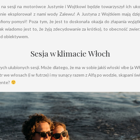
na sesji na motorówce Justynie i Wojtkowi będzie towarzyszył ich uko
elnie eksplorował z nami wody Zalewu! A Justyna z Wojtkiem mają dzi
fiony pomysł! Poza tym, że jest to doskonała okazja do złapania wyj
ak wiadomo jest to, że żyją zdecydowanie za krótko), to obecność zwier
ed obiektywem.
Sesja w klimacie Włoch
ych ulubionych sesji. Może dlatego, że ma w sobie jakiś włoski vibe (a 
tr we włosach (i w futrze) i my sunący razem z Alfą po wodzie, skąpani ś
iente?