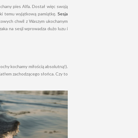
chany pies Alfa. Dostał więc swoją
ęki temu wyjątkową pamiątkę.
Sesja
ątkowych chwil z Waszym ukochanym
zaka na sesji wprowadza dużo luzu i
Włochy kochamy miłością absolutną!).
wiatłem zachodzącego słońca. Czy to