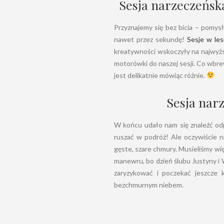
Sesja narzeczeńsk
Przyznajemy się bez bicia – pomys
nawet przez sekundę!
Sesje w les
kreatywności wskoczyły na najwyższ
motorówki do naszej sesji. Co wbre
jest delikatnie mówiąc różnie.
Sesja nar
W końcu udało nam się znaleźć od
ruszać w podróż! Ale oczywiście n
gęste, szare chmury. Musieliśmy wię
manewru, bo dzień ślubu Justyny i W
zaryzykować i poczekać jeszcze 
bezchmurnym niebem.