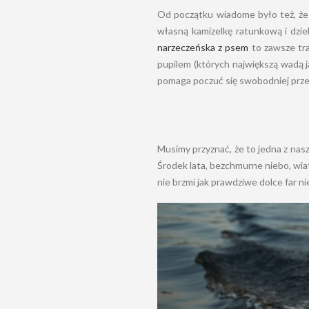
Od początku wiadome było też, że 
własną kamizelkę ratunkową i dzi
narzeczeńska z psem
to zawsze tra
pupilem (których największą wadą j
pomaga poczuć się swobodniej prz
Musimy przyznać, że to jedna z nasz
Środek lata, bezchmurne niebo, wia
nie brzmi jak prawdziwe dolce far n