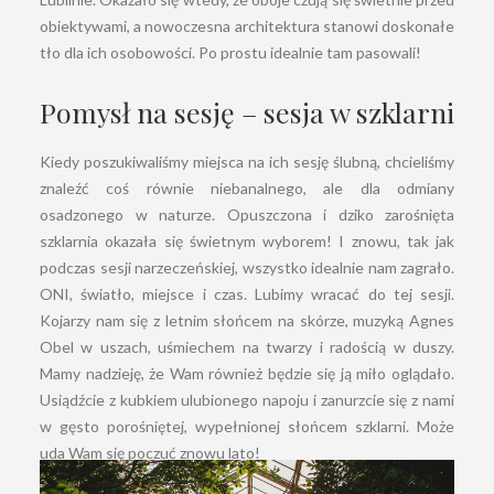
obiektywami, a nowoczesna architektura stanowi doskonałe
tło dla ich osobowości. Po prostu idealnie tam pasowali!
Pomysł na sesję – sesja w szklarni
Kiedy poszukiwaliśmy miejsca na ich sesję ślubną, chcieliśmy
znaleźć coś równie niebanalnego, ale dla odmiany
osadzonego w naturze. Opuszczona i dziko zarośnięta
szklarnia okazała się świetnym wyborem! I znowu, tak jak
podczas sesji narzeczeńskiej, wszystko idealnie nam zagrało.
ONI, światło, miejsce i czas. Lubimy wracać do tej sesji.
Kojarzy nam się z letnim słońcem na skórze, muzyką Agnes
Obel w uszach, uśmiechem na twarzy i radością w duszy.
Mamy nadzieję, że Wam również będzie się ją miło oglądało.
Usiądźcie z kubkiem ulubionego napoju i zanurzcie się z nami
w gęsto porośniętej, wypełnionej słońcem szklarni. Może
uda Wam się poczuć znowu lato!