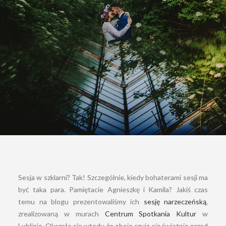
Sesja w szklarni? Tak! Szczególnie, kiedy bohaterami sesji ma
być taka para. Pamiętacie Agnieszkę i Kamila? Jakiś czas
temu na blogu prezentowaliśmy ich
sesję narzeczeńską
,
zrealizowaną w murach
Centrum Spotkania Kultur
w
Lublinie. Okazało się wtedy, że oboje czują się świetnie przed